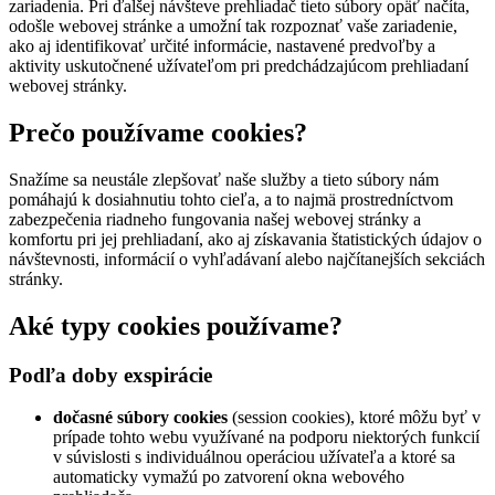
zariadenia. Pri ďalšej návšteve prehliadač tieto súbory opäť načíta,
odošle webovej stránke a umožní tak rozpoznať vaše zariadenie,
ako aj identifikovať určité informácie, nastavené predvoľby a
aktivity uskutočnené užívateľom pri predchádzajúcom prehliadaní
webovej stránky.
Prečo používame cookies?
Snažíme sa neustále zlepšovať naše služby a tieto súbory nám
pomáhajú k dosiahnutiu tohto cieľa, a to najmä prostredníctvom
zabezpečenia riadneho fungovania našej webovej stránky a
komfortu pri jej prehliadaní, ako aj získavania štatistických údajov o
návštevnosti, informácií o vyhľadávaní alebo najčítanejších sekciách
stránky.
Aké typy cookies používame?
Podľa doby exspirácie
dočasné súbory cookies
(session cookies), ktoré môžu byť v
prípade tohto webu využívané na podporu niektorých funkcií
v súvislosti s individuálnou operáciou užívateľa a ktoré sa
automaticky vymažú po zatvorení okna webového