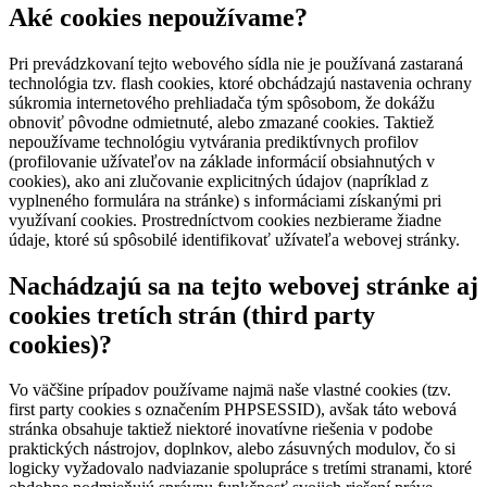
Aké cookies nepoužívame?
Pri prevádzkovaní tejto webového sídla nie je používaná zastaraná
technológia tzv. flash cookies, ktoré obchádzajú nastavenia ochrany
súkromia internetového prehliadača tým spôsobom, že dokážu
obnoviť pôvodne odmietnuté, alebo zmazané cookies. Taktiež
nepoužívame technológiu vytvárania prediktívnych profilov
(profilovanie užívateľov na základe informácií obsiahnutých v
cookies), ako ani zlučovanie explicitných údajov (napríklad z
vyplneného formulára na stránke) s informáciami získanými pri
využívaní cookies. Prostredníctvom cookies nezbierame žiadne
údaje, ktoré sú spôsobilé identifikovať užívateľa webovej stránky.
Nachádzajú sa na tejto webovej stránke aj
cookies tretích strán (third party
cookies)?
Vo väčšine prípadov používame najmä naše vlastné cookies (tzv.
first party cookies s označením PHPSESSID), avšak táto webová
stránka obsahuje taktiež niektoré inovatívne riešenia v podobe
praktických nástrojov, doplnkov, alebo zásuvných modulov, čo si
logicky vyžadovalo nadviazanie spolupráce s tretími stranami, ktoré