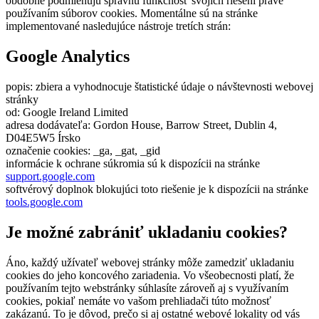
obdobne podmieňujú správnu funkčnosť svojich riešení práve
používaním súborov cookies. Momentálne sú na stránke
implementované nasledujúce nástroje tretích strán:
Google Analytics
popis: zbiera a vyhodnocuje štatistické údaje o návštevnosti webovej
stránky
od: Google Ireland Limited
adresa dodávateľa: Gordon House, Barrow Street, Dublin 4,
D04E5W5 Írsko
označenie cookies: _ga, _gat, _gid
informácie k ochrane súkromia sú k dispozícii na stránke
support.google.com
softvérový doplnok blokujúci toto riešenie je k dispozícii na stránke
tools.google.com
Je možné zabrániť ukladaniu cookies?
Áno, každý užívateľ webovej stránky môže zamedziť ukladaniu
cookies do jeho koncového zariadenia. Vo všeobecnosti platí, že
používaním tejto webstránky súhlasíte zároveň aj s využívaním
cookies, pokiaľ nemáte vo vašom prehliadači túto možnosť
zakázanú. To je dôvod, prečo si aj ostatné webové lokality od vás