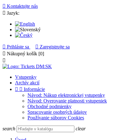

Kontaktujte nás

Jazyk:

Prihláste sa

Zaregistrujte sa

Nákupný košík
[0]

Vstupenky
Archív akcií


Informácie
Návod: Nákup elektronickej vstupenky
Návod: Overovanie platnosti vstupeniek
Obchodné podmienky
Spracovanie osobných údajov
Používanie súborov Cookies
search
clear
Úvod