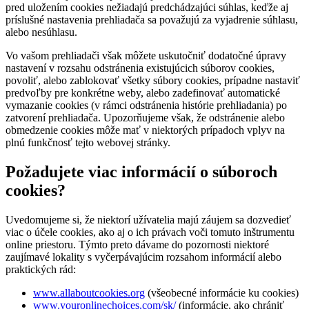
pred uložením cookies nežiadajú predchádzajúci súhlas, keďže aj
príslušné nastavenia prehliadača sa považujú za vyjadrenie súhlasu,
alebo nesúhlasu.
Vo vašom prehliadači však môžete uskutočniť dodatočné úpravy
nastavení v rozsahu odstránenia existujúcich súborov cookies,
povoliť, alebo zablokovať všetky súbory cookies, prípadne nastaviť
predvoľby pre konkrétne weby, alebo zadefinovať automatické
vymazanie cookies (v rámci odstránenia histórie prehliadania) po
zatvorení prehliadača. Upozorňujeme však, že odstránenie alebo
obmedzenie cookies môže mať v niektorých prípadoch vplyv na
plnú funkčnosť tejto webovej stránky.
Požadujete viac informácií o súboroch
cookies?
Uvedomujeme si, že niektorí užívatelia majú záujem sa dozvedieť
viac o účele cookies, ako aj o ich právach voči tomuto inštrumentu
online priestoru. Týmto preto dávame do pozornosti niektoré
zaujímavé lokality s vyčerpávajúcim rozsahom informácií alebo
praktických rád:
www.allaboutcookies.org
(všeobecné informácie ku cookies)
www.youronlinechoices.com/sk/
(informácie, ako chrániť