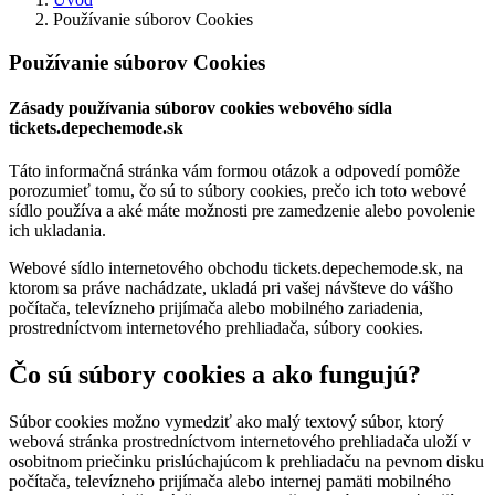
Používanie súborov Cookies
Používanie súborov Cookies
Zásady používania súborov cookies webového sídla
tickets.depechemode.sk
Táto informačná stránka vám formou otázok a odpovedí pomôže
porozumieť tomu, čo sú to súbory cookies, prečo ich toto webové
sídlo používa a aké máte možnosti pre zamedzenie alebo povolenie
ich ukladania.
Webové sídlo internetového obchodu tickets.depechemode.sk, na
ktorom sa práve nachádzate, ukladá pri vašej návšteve do vášho
počítača, televízneho prijímača alebo mobilného zariadenia,
prostredníctvom internetového prehliadača, súbory cookies.
Čo sú súbory cookies a ako fungujú?
Súbor cookies možno vymedziť ako malý textový súbor, ktorý
webová stránka prostredníctvom internetového prehliadača uloží v
osobitnom priečinku prislúchajúcom k prehliadaču na pevnom disku
počítača, televízneho prijímača alebo internej pamäti mobilného