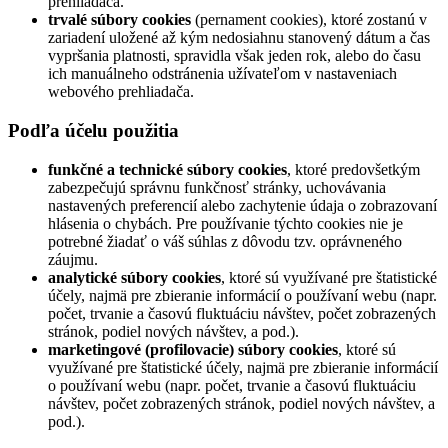
prehliadača.
trvalé súbory cookies
(pernament cookies), ktoré zostanú v
zariadení uložené až kým nedosiahnu stanovený dátum a čas
vypršania platnosti, spravidla však jeden rok, alebo do času
ich manuálneho odstránenia užívateľom v nastaveniach
webového prehliadača.
Podľa účelu použitia
funkčné a technické súbory cookies
, ktoré predovšetkým
zabezpečujú správnu funkčnosť stránky, uchovávania
nastavených preferencií alebo zachytenie údaja o zobrazovaní
hlásenia o chybách. Pre používanie týchto cookies nie je
potrebné žiadať o váš súhlas z dôvodu tzv. oprávneného
záujmu.
analytické súbory cookies
, ktoré sú využívané pre štatistické
účely, najmä pre zbieranie informácií o používaní webu (napr.
počet, trvanie a časovú fluktuáciu návštev, počet zobrazených
stránok, podiel nových návštev, a pod.).
marketingové (profilovacie) súbory cookies
, ktoré sú
využívané pre štatistické účely, najmä pre zbieranie informácií
o používaní webu (napr. počet, trvanie a časovú fluktuáciu
návštev, počet zobrazených stránok, podiel nových návštev, a
pod.).