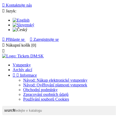

Kontaktujte nás

Jazyk:

Přihlaste se

Zaregistrujte se

Nákupní košík
[0]

Vstupenky
Archív akcí


Informace
Návod: Nákup elektronické vstupenky
Návod: Ověřování platnosti vstupenek
Obchodní podmínky
Zpracování osobních údajů
Používání souborů Cookies
search