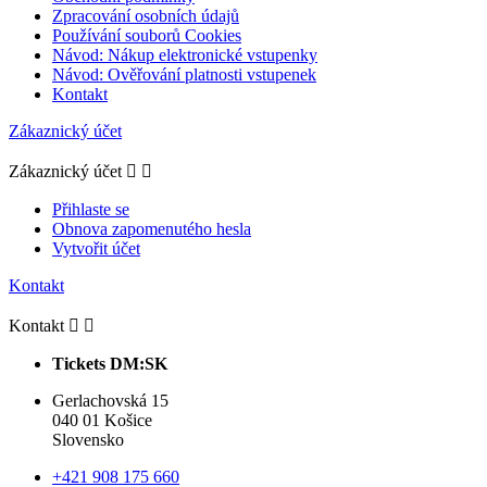
Zpracování osobních údajů
Používání souborů Cookies
Návod: Nákup elektronické vstupenky
Návod: Ověřování platnosti vstupenek
Kontakt
Zákaznický účet
Zákaznický účet


Přihlaste se
Obnova zapomenutého hesla
Vytvořit účet
Kontakt
Kontakt


Tickets DM:SK
Gerlachovská 15
040 01 Košice
Slovensko
+421 908 175 660