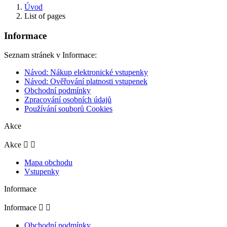
Úvod
List of pages
Informace
Seznam stránek v Informace:
Návod: Nákup elektronické vstupenky
Návod: Ověřování platnosti vstupenek
Obchodní podmínky
Zpracování osobních údajů
Používání souborů Cookies
Akce
Akce


Mapa obchodu
Vstupenky
Informace
Informace


Obchodní podmínky